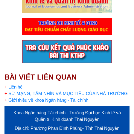
BÀI VIẾT LIÊN QUAN
+
Liên hệ
+
SỨ MẠNG, TẦM NHÌN VÀ MỤC TIÊU CỦA NHÀ TRƯỜNG
+
Giới thiệu về khoa Ngân hàng - Tài chính
Khoa Ngân hàng-Tài chính - Trường Đại học Kinh tế và
Quản trị Kinh doanh Thái Nguyên
Địa chỉ: Phường Phan Đình Phùng- Tỉnh Thái Nguyên