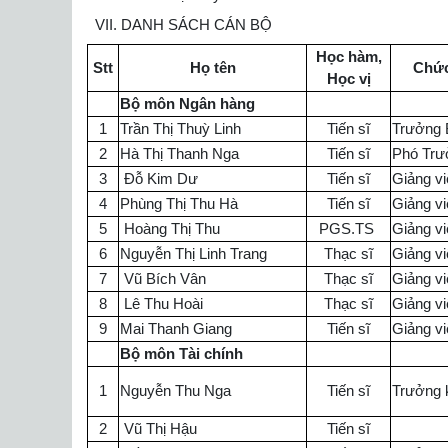
VII. DANH SÁCH CÁN BỘ
Học hàm,
Stt
Họ tên
Chức
Học vị
Bộ môn Ngân hàng
1
Trần Thị Thuỳ Linh
Tiến sĩ
Trưởng 
2
Hà Thị Thanh Nga
Tiến sĩ
Phó Trư
3
Đỗ Kim Dư
Tiến sĩ
Giảng vi
4
Phùng Thị Thu Hà
Tiến sĩ
Giảng vi
5
Hoàng Thị Thu
PGS.TS
Giảng v
6
Nguyễn Thị Linh Trang
Thạc sĩ
Giảng vi
7
Vũ Bích Vân
Thạc sĩ
Giảng vi
8
Lê Thu Hoài
Thạc sĩ
Giảng vi
9
Mai Thanh Giang
Tiến sĩ
Giảng v
Bộ môn Tài chính
1
Nguyễn Thu Nga
Tiến sĩ
Trưởng 
2
Vũ Thị Hậu
Tiến sĩ