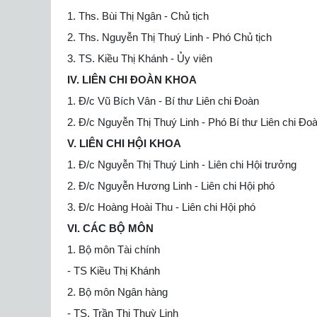
1. Ths. Bùi Thị Ngân - Chủ tịch
2. Ths. Nguyễn Thị Thuý Linh - Phó Chủ tịch
3. TS. Kiều Thị Khánh - Ủy viên
IV. LIÊN CHI ĐOÀN KHOA
1. Đ/c Vũ Bích Vân - Bí thư Liên chi Đoàn
2. Đ/c Nguyễn Thị Thuý Linh - Phó Bí thư Liên chi Đo
V. LIÊN CHI HỘI KHOA
1. Đ/c Nguyễn Thị Thuý Linh - Liên chi Hội trưởng
2. Đ/c Nguyễn Hương Linh - Liên chi Hội phó
3. Đ/c Hoàng Hoài Thu - Liên chi Hội phó
VI. CÁC BỘ MÔN
1. Bộ môn Tài chính
- TS Kiều Thị Khánh
2. Bộ môn Ngân hàng
- TS. Trần Thị Thuỳ Linh