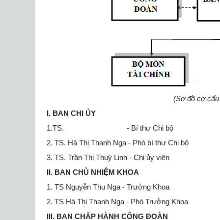
(Sơ đồ cơ cấu
I. BAN CHI ỦY
1.TS. - Bí thư Chi bộ
2. TS. Hà Thị Thanh Nga - Phó bí thư Chi bộ
3. TS. Trần Thị Thuỳ Linh - Chi ủy viên
II. BAN CHỦ NHIỆM KHOA
1. TS Nguyễn Thu Nga - Trưởng Khoa
2. TS Hà Thị Thanh Nga - Phó Trưởng Khoa
III. BAN CHẤP HÀNH CÔNG ĐOÀN