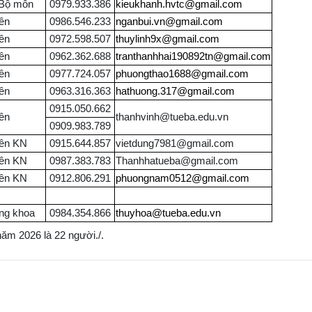
Bộ môn
0979.933.386
kieukhanh.hvtc@gmail.com
ên
0986.546.233
nganbui.vn@gmail.com
ên
0972.598.507
thuylinh9x@gmail.com
ên
0962.362.688
tranthanhhai190892tn@gmail.com
ên
0977.724.057
phuongthao1688@gmail.com
ên
0963.316.363
hathuong.317@gmail.com
0915.050.662
ên
thanhvinh@tueba.edu.vn
0909.983.789
iên KN
0915.644.857
vietdung7981@gmail.com
iên KN
0987.383.783
Thanhhatueba@gmail.com
iên KN
0912.806.291
phuongnam0512@gmail.com
ng khoa
0984.354.866
thuyhoa@tueba.edu.vn
năm 2026 là 22 người./.