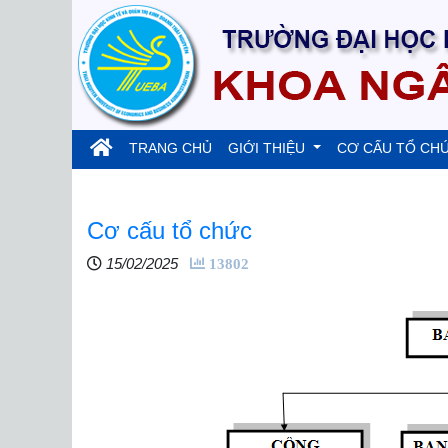
(current)
TRANG CHỦ
GIỚI THIỆU
CƠ CẤU TỔ CH
Cơ cấu tổ chức
15/02/2025
13802