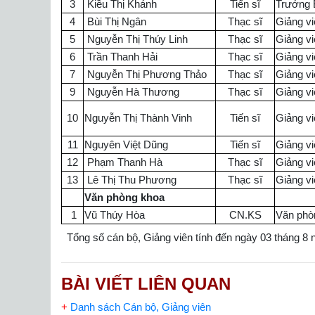
3
Kiều Thị Khánh
Tiến sĩ
Trưởng 
4
Bùi Thị Ngân
Thạc sĩ
Giảng vi
5
Nguyễn Thị Thúy Linh
Thạc sĩ
Giảng vi
6
Trần Thanh Hải
Thạc sĩ
Giảng vi
7
Nguyễn Thị Phương Thảo
Thạc sĩ
Giảng vi
9
Nguyễn Hà Thương
Thạc sĩ
Giảng vi
10
Nguyễn Thị Thành Vinh
Tiến sĩ
Giảng vi
11
Nguyên Việt Dũng
Tiến sĩ
Giảng v
12
Phạm Thanh Hà
Thạc sĩ
Giảng v
13
Lê Thị Thu Phương
Thạc sĩ
Giảng v
Văn phòng khoa
1
Vũ Thúy Hòa
CN.KS
Văn phò
Tổng số cán bộ, Giảng viên tính đến ngày 03 tháng 8 
BÀI VIẾT LIÊN QUAN
+
Danh sách Cán bộ, Giảng viên