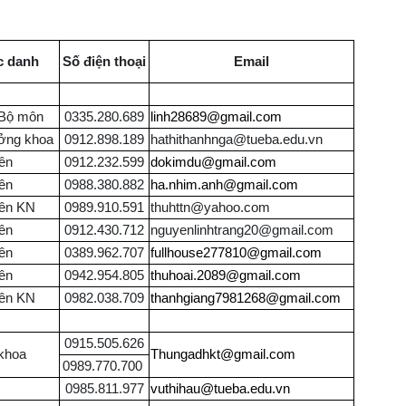
 danh
Số điện thoại
Email
Bộ môn
0335.280.689
linh28689@gmail.com
ởng khoa
0912.898.189
hathithanhnga@tueba.edu.vn
ên
0912.232.599
dokimdu@gmail.com
ên
0988.380.882
ha.nhim.anh@gmail.com
iên KN
0989.910.591
thuhttn@yahoo.com
ên
0912.430.712
nguyenlinhtrang20@gmail.com
ên
0389.962.707
fullhouse277810@gmail.com
ên
0942.954.805
thuhoai.2089@gmail.com
iên KN
0982.038.709
thanhgiang7981268@gmail.com
0915.505.626
khoa
Thungadhkt@gmail.com
0989.770.700
0985.811.977
vuthihau@tueba.edu.vn