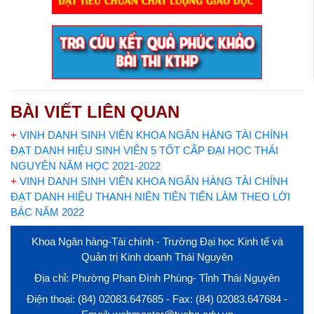
BÀI VIẾT LIÊN QUAN
+
VINH DANH SINH VIÊN KHOA NGÂN HÀNG TÀI CHÍNH
ĐẠT DANH HIỆU SINH VIÊN 5 TỐT CẤP ĐẠI HỌC THÁI
NGUYÊN NĂM HỌC 2021-2022
+
VINH DANH SINH VIÊN KHOA NGÂN HÀNG TÀI CHÍNH
ĐẠT DANH HIỆU THANH NIÊN TIÊN TIẾN LÀM THEO LỜI
BÁC NĂM 2022
Khoa Ngân hàng-Tài chính - Trường Đại học Kinh tế và
Quản trị Kinh doanh Thái Nguyên
Địa chỉ: Phường Phan Đình Phùng- Tỉnh Thái Nguyên
Điện thoại: (84) 02083.647685 - Fax: (84) 02083.647684 -