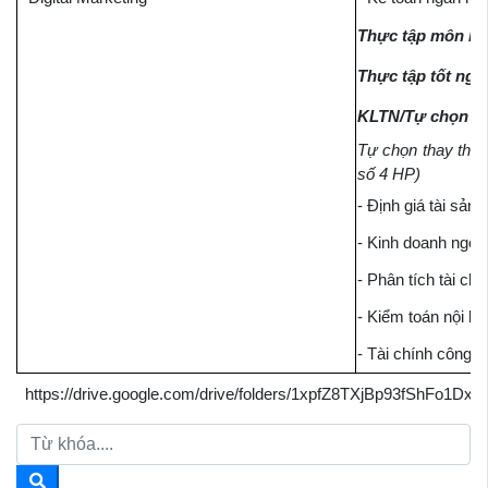
Thực tập môn h
Thực tập tốt ng
KLTN/Tự chọn t
Tự chọn thay thế 
số 4 HP)
- Định giá tài sản
- Kinh doanh ngoại
- Phân tích tài ch
- Kiểm toán nội bộ
- Tài chính công t
https://drive.google.com/drive/folders/1xpfZ8TXjBp93fShFo1