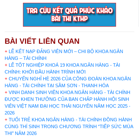
BÀI VIẾT LIÊN QUAN
+
LỄ KẾT NẠP ĐẢNG VIÊN MỚI – CHI BỘ KHOA NGÂN
HÀNG – TÀI CHÍNH
+
LỄ TỐT NGHIỆP KHOÁ 19 KHOA NGÂN HÀNG - TÀI
CHÍNH: KHỞI ĐẦU HÀNH TRÌNH MỚI
+
CHUYẾN NGHỈ HÈ 2026 CỦA CÔNG ĐOÀN KHOA NGÂN
HÀNG - TÀI CHÍNH TẠI SẦM SƠN - THANH HÓA
+
VINH DANH SINH VIÊN KHOA NGÂN HÀNG - TÀI CHÍNH
ĐƯỢC KHEN THƯỞNG CỦA BAN CHẤP HÀNH HỘI SINH
VIÊN VIỆT NAM ĐẠI HỌC THÁI NGUYÊN NĂM HỌC 2025 -
2026
+
TUỔI TRẺ KHOA NGÂN HÀNG - TÀI CHÍNH ĐỒNG HÀNH
CÙNG THÍ SINH TRONG CHƯƠNG TRÌNH “TIẾP SỨC MÙA
THI” NĂM 2026