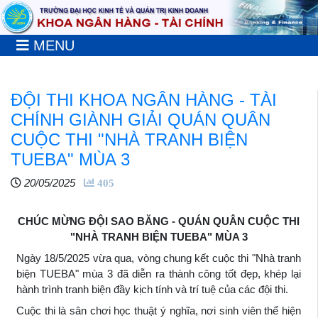
MENU
ĐỘI THI KHOA NGÂN HÀNG - TÀI
CHÍNH GIÀNH GIẢI QUÁN QUÂN
CUỘC THI "NHÀ TRANH BIỆN
TUEBA" MÙA 3
20/05/2025
405
CHÚC MỪNG ĐỘI SAO BĂNG - QUÁN QUÂN CUỘC THI
"NHÀ TRANH BIỆN TUEBA" MÙA 3
Ngày 18/5/2025 vừa qua, vòng chung kết cuộc thi "Nhà tranh
biện TUEBA" mùa 3 đã diễn ra thành công tốt đẹp, khép lại
hành trình tranh biện đầy kịch tính và trí tuệ của các đội thi.
Cuộc thi là sân chơi học thuật ý nghĩa, nơi sinh viên thể hiện