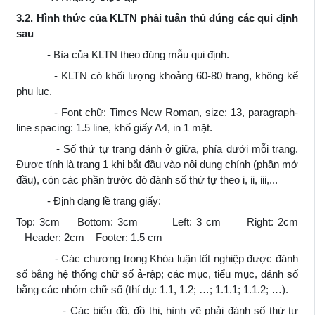
3.2. Hình thức của KLTN phải tuân thủ đúng các qui định
sau
- Bìa của KLTN theo đúng mẫu qui định.
- KLTN có khối lượng khoảng 60-80 trang, không kể
phụ lục.
- Font chữ: Times New Roman, size: 13, paragraph-
line spacing: 1.5 line, khổ giấy A4, in 1 mặt.
- Số thứ tự trang đánh ở giữa, phía dưới mỗi trang.
Được tính là trang 1 khi bắt đầu vào nội dung chính (phần mở
đầu), còn các phần trước đó đánh số thứ tự theo i, ii, iii,...
- Định dạng lề trang giấy:
Top: 3cm Bottom: 3cm Left: 3 cm Right: 2cm
Header: 2cm Footer: 1.5 cm
- Các chương trong Khóa luận tốt nghiệp được đánh
số bằng hệ thống chữ số ả-rập; các mục, tiểu mục, đánh số
bằng các nhóm chữ số (thí dụ: 1.1, 1.2; …; 1.1.1; 1.1.2; …).
- Các biểu đồ, đồ thị, hình vẽ phải đánh số thứ tự