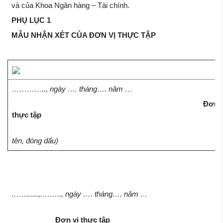
và của Khoa Ngân hàng – Tài chính.
PHỤ LỤC 1
MẪU NHẬN XÉT CỦA ĐƠN VỊ THỰC TẬP
………….., ngày …. tháng…. năm …
Đơn v
thực tập
(K
tên, đóng dấu)
……......,.…….., ngày …. tháng…. năm …
Đơn vị thực tập