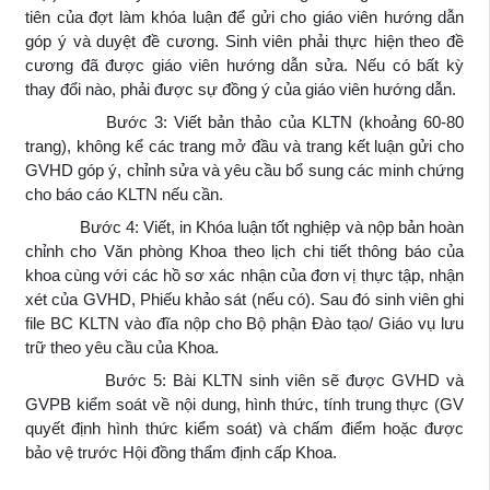
tiên của đợt làm khóa luận để gửi cho giáo viên hướng dẫn
góp ý và duyệt đề cương. Sinh viên phải thực hiện theo đề
cương đã được giáo viên hướng dẫn sửa. Nếu có bất kỳ
thay đổi nào, phải được sự đồng ý của giáo viên hướng dẫn.
Bước 3: Viết bản thảo của KLTN (khoảng 60-80
trang), không kể các trang mở đầu và trang kết luận gửi cho
GVHD góp ý, chỉnh sửa và yêu cầu bổ sung các minh chứng
cho báo cáo KLTN nếu cần.
Bước 4: Viết, in Khóa luận tốt nghiệp và nộp bản hoàn
chỉnh cho Văn phòng Khoa theo lịch chi tiết thông báo của
khoa cùng với các hồ sơ xác nhận của đơn vị thực tập, nhận
xét của GVHD, Phiếu khảo sát (nếu có). Sau đó sinh viên ghi
file BC KLTN vào đĩa nộp cho Bộ phận Đào tạo/ Giáo vụ lưu
trữ theo yêu cầu của Khoa.
Bước 5: Bài KLTN sinh viên sẽ được GVHD và
GVPB kiểm soát về nội dung, hình thức, tính trung thực (GV
quyết định hình thức kiểm soát) và chấm điểm hoặc được
bảo vệ trước Hội đồng thẩm định cấp Khoa.