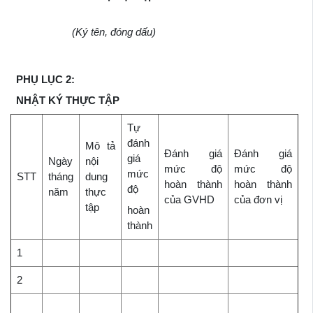
(Ký tên, đóng dấu)
PHỤ LỤC 2:
NHẬT KÝ THỰC TẬP
Tự
đánh
Mô tả
Đánh giá
Đánh giá
giá
Ngày
nội
mức độ
mức độ
mức
STT
tháng
dung
hoàn thành
hoàn thành
độ
năm
thực
của GVHD
của đơn vị
tập
hoàn
thành
1
2