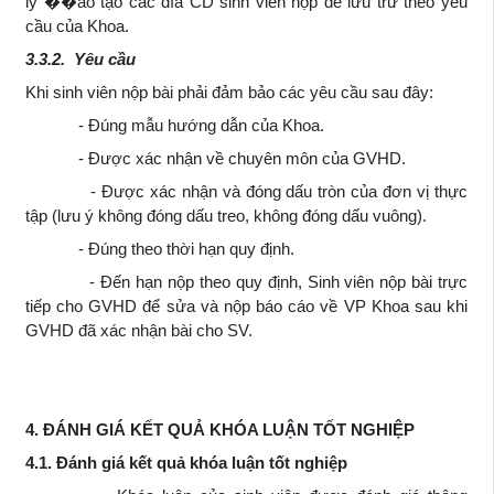
lý ��ào tạo các đĩa CD sinh viên nộp để lưu trữ theo yêu
cầu của Khoa.
3.3.2. Yêu cầu
Khi sinh viên nộp bài phải đảm bảo các yêu cầu sau đây:
- Đúng mẫu hướng dẫn của Khoa.
- Được xác nhận về chuyên môn của GVHD.
- Được xác nhận và đóng dấu tròn của đơn vị thực
tập (lưu ý không đóng dấu treo, không đóng dấu vuông).
- Đúng theo thời hạn quy định.
- Đến hạn nộp theo quy định, Sinh viên nộp bài trực
tiếp cho GVHD để sửa và nộp báo cáo về VP Khoa sau khi
GVHD đã xác nhận bài cho SV.
4. ĐÁNH GIÁ KẾT QUẢ KHÓA LUẬN TỐT NGHIỆP
4.1. Đánh giá kết quả khóa luận tốt nghiệp