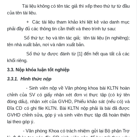
Tài liệu không có tên tác giả thì xếp theo thứ tự từ đầu
của tên tài liệu.
+ Các tài liệu tham khảo khi liệt kê vào danh mục
phải đầy đủ các thông tin cần thiết và theo trình tự sau:
Số thứ tự: họ và tên tác giả; tên tài liệu (in nghiêng);
tên nhà xuất bản, nơi và năm xuất bản.
Số thứ tự được đánh từ [1] đến hết qua tất cả các
khối riêng.
3.3. Nộp khóa luận tốt nghiệp
3.3.1. Hình thức nộp
- Sinh viên nộp về Văn phòng khoa bài KLTN hoàn
chỉnh của SV có giấy nhận xét đơn vị thực tập (có ký tên
đóng dấu), nhận xét của GVHD, Phiếu khảo sát (nếu có) và
Đĩa CD có ghi file KLTN. Bài KLTN nộp phải là bài đã được
GVHD chỉnh sửa, góp ý và sinh viên thực tập đã hoàn thiện
lại theo góp ý.
- Văn phòng Khoa có trách nhiệm gửi lại Bộ phận Trợ