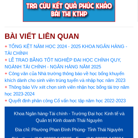
BÀI VIẾT LIÊN QUAN
+
TỔNG KẾT NĂM HỌC 2024 - 2025 KHOA NGÂN HÀNG -
TÀI CHÍNH
+
LỄ TRAO BẰNG TỐT NGHIỆP ĐẠI HỌC CHÍNH QUY,
NGÀNH TÀI CHÍNH - NGÂN HÀNG NĂM 2025
+
Công văn của Nhà trường thông báo về học bổng khuyến
khích dành cho sinh viên trúng tuyển và nhập học năm 2023
+
Thông báo V/v xét chọn sinh viên nhận học bổng tài trợ năm
học 2023-2024
+
Quyết định phân công Cố vấn học tập năm học 2022-2023
Khoa Ngân hàng-Tài chính - Trường Đại học Kinh tế và
Quản trị Kinh doanh Thái Nguyên
Địa chỉ: Phường Phan Đình Phùng- Tỉnh Thái Nguyên