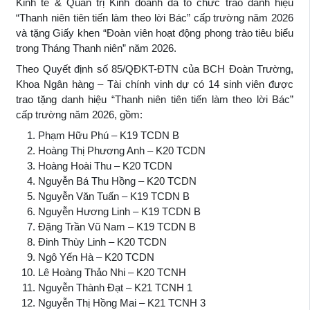
Kinh tế & Quản trị Kinh doanh đã tổ chức trao danh hiệu
“Thanh niên tiên tiến làm theo lời Bác” cấp trường năm 2026
và tặng Giấy khen “Đoàn viên hoạt động phong trào tiêu biểu
trong Tháng Thanh niên” năm 2026.
Theo Quyết định số 85/QĐKT-ĐTN của BCH Đoàn Trường,
Khoa Ngân hàng – Tài chính vinh dự có 14 sinh viên được
trao tặng danh hiệu “Thanh niên tiên tiến làm theo lời Bác”
cấp trường năm 2026, gồm:
Phạm Hữu Phú – K19 TCDN B
Hoàng Thị Phương Anh – K20 TCDN
Hoàng Hoài Thu – K20 TCDN
Nguyễn Bá Thu Hồng – K20 TCDN
Nguyễn Văn Tuấn – K19 TCDN B
Nguyễn Hương Linh – K19 TCDN B
Đặng Trần Vũ Nam – K19 TCDN B
Đinh Thùy Linh – K20 TCDN
Ngô Yến Hà – K20 TCDN
Lê Hoàng Thảo Nhi – K20 TCNH
Nguyễn Thành Đạt – K21 TCNH 1
Nguyễn Thị Hồng Mai – K21 TCNH 3