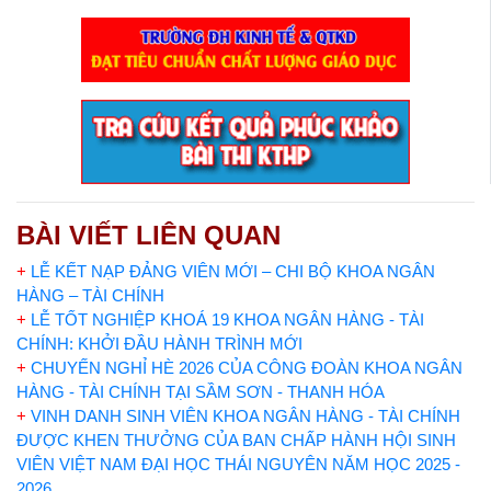
BÀI VIẾT LIÊN QUAN
+
LỄ KẾT NẠP ĐẢNG VIÊN MỚI – CHI BỘ KHOA NGÂN
HÀNG – TÀI CHÍNH
+
LỄ TỐT NGHIỆP KHOÁ 19 KHOA NGÂN HÀNG - TÀI
CHÍNH: KHỞI ĐẦU HÀNH TRÌNH MỚI
+
CHUYẾN NGHỈ HÈ 2026 CỦA CÔNG ĐOÀN KHOA NGÂN
HÀNG - TÀI CHÍNH TẠI SẦM SƠN - THANH HÓA
+
VINH DANH SINH VIÊN KHOA NGÂN HÀNG - TÀI CHÍNH
ĐƯỢC KHEN THƯỞNG CỦA BAN CHẤP HÀNH HỘI SINH
VIÊN VIỆT NAM ĐẠI HỌC THÁI NGUYÊN NĂM HỌC 2025 -
2026