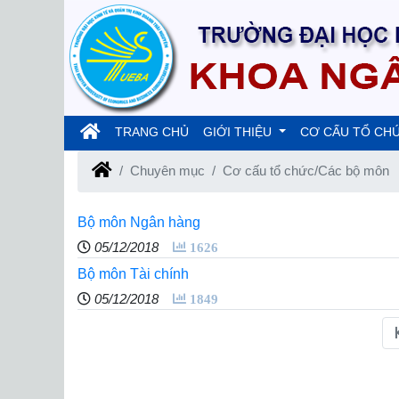
(current)
TRANG CHỦ
GIỚI THIỆU
CƠ CẤU TỔ CH
Chuyên mục
Cơ cấu tổ chức/Các bộ môn
Bộ môn Ngân hàng
05/12/2018
1626
Bộ môn Tài chính
05/12/2018
1849