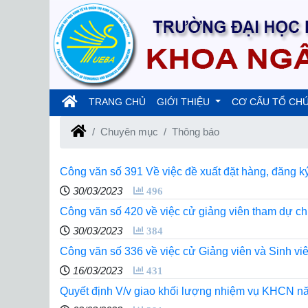
(current)
TRANG CHỦ
GIỚI THIỆU
CƠ CẤU TỔ CH
Chuyên mục
Thông báo
Công văn số 391 Về việc đề xuất đặt hàng, đăng 
30/03/2023
496
Công văn số 420 về việc cử giảng viên tham dự ch
30/03/2023
384
Công văn số 336 về việc cử Giảng viên và Sinh vi
16/03/2023
431
Quyết định V/v giao khối lượng nhiệm vụ KHCN n