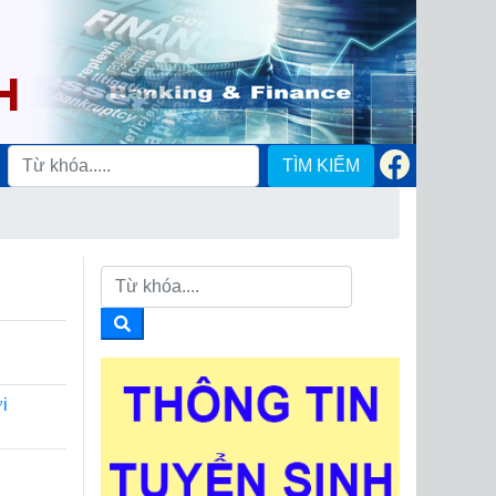
TÌM KIẾM
i