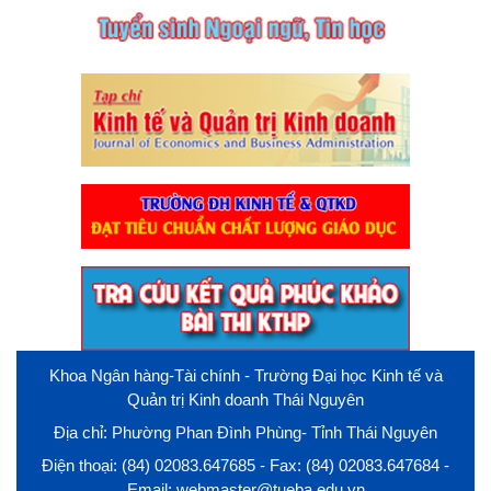
Khoa Ngân hàng-Tài chính - Trường Đại học Kinh tế và
Quản trị Kinh doanh Thái Nguyên
Địa chỉ: Phường Phan Đình Phùng- Tỉnh Thái Nguyên
Điện thoại: (84) 02083.647685 - Fax: (84) 02083.647684 -
Email: webmaster@tueba.edu.vn