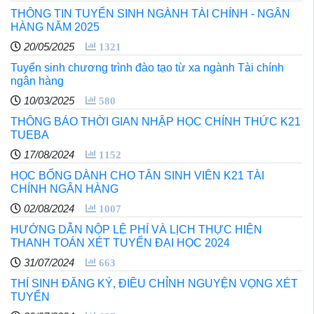
THÔNG TIN TUYỂN SINH NGÀNH TÀI CHÍNH - NGÂN
HÀNG NĂM 2025
20/05/2025
1321
Tuyển sinh chương trình đào tạo từ xa ngành Tài chính
ngân hàng
10/03/2025
580
THÔNG BÁO THỜI GIAN NHẬP HỌC CHÍNH THỨC K21
TUEBA
17/08/2024
1152
HỌC BỔNG DÀNH CHO TÂN SINH VIÊN K21 TÀI
CHÍNH NGÂN HÀNG
02/08/2024
1007
HƯỚNG DẪN NỘP LỆ PHÍ VÀ LỊCH THỰC HIỆN
THANH TOÁN XÉT TUYỂN ĐẠI HỌC 2024
31/07/2024
663
THÍ SINH ĐĂNG KÝ, ĐIỀU CHỈNH NGUYỆN VỌNG XÉT
TUYỂN