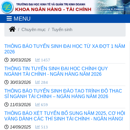
MENU
Chuyên mục
Tuyển sinh
THÔNG BÁO TUYỂN SINH ĐẠI HỌC TỪ XA ĐỢT 1 NĂM
2026
30/03/2026
1457
THÔNG TIN TUYỂN SINH ĐẠI HỌC CHÍNH QUY
NGÀNH TÀI CHÍNH - NGÂN HÀNG NĂM 2026
30/03/2026
284
THÔNG BÁO TUYỂN SINH ĐÀO TẠO TRÌNH ĐỘ THẠC
SĨ NGÀNH TÀI CHÍNH – NGÂN HÀNG NĂM 2026
11/03/2026
659
THÔNG BÁO XÉT TUYỂN BỔ SUNG NĂM 2025, CƠ HỘI
VÀNG DÀNH CÁC THÍ SINH TÀI CHÍNH - NGÂN HÀNG!
14/09/2025
513