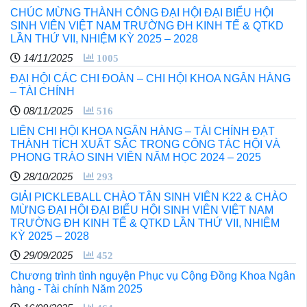
CHÚC MỪNG THÀNH CÔNG ĐẠI HỘI ĐẠI BIỂU HỘI
SINH VIÊN VIỆT NAM TRƯỜNG ĐH KINH TẾ & QTKD
LẦN THỨ VII, NHIỆM KỲ 2025 – 2028
14/11/2025
1005
ĐẠI HỘI CÁC CHI ĐOÀN – CHI HỘI KHOA NGÂN HÀNG
– TÀI CHÍNH
08/11/2025
516
LIÊN CHI HỘI KHOA NGÂN HÀNG – TÀI CHÍNH ĐẠT
THÀNH TÍCH XUẤT SẮC TRONG CÔNG TÁC HỘI VÀ
PHONG TRÀO SINH VIÊN NĂM HỌC 2024 – 2025
28/10/2025
293
GIẢI PICKLEBALL CHÀO TÂN SINH VIÊN K22 & CHÀO
MỪNG ĐẠI HỘI ĐẠI BIỂU HỘI SINH VIÊN VIỆT NAM
TRƯỜNG ĐH KINH TẾ & QTKD LẦN THỨ VII, NHIỆM
KỲ 2025 – 2028
29/09/2025
452
Chương trình tình nguyện Phục vụ Cộng Đồng Khoa Ngân
hàng - Tài chính Năm 2025