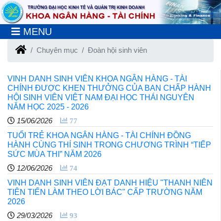
MENU
Chuyên mục
Đoàn hội sinh viên
VINH DANH SINH VIÊN KHOA NGÂN HÀNG - TÀI
CHÍNH ĐƯỢC KHEN THƯỞNG CỦA BAN CHẤP HÀNH
HỘI SINH VIÊN VIỆT NAM ĐẠI HỌC THÁI NGUYÊN
NĂM HỌC 2025 - 2026
15/06/2026
77
TUỔI TRẺ KHOA NGÂN HÀNG - TÀI CHÍNH ĐỒNG
HÀNH CÙNG THÍ SINH TRONG CHƯƠNG TRÌNH “TIẾP
SỨC MÙA THI” NĂM 2026
12/06/2026
74
VINH DANH SINH VIÊN ĐẠT DANH HIỆU "THANH NIÊN
TIÊN TIẾN LÀM THEO LỜI BÁC" CẤP TRƯỜNG NĂM
2026
29/03/2026
93